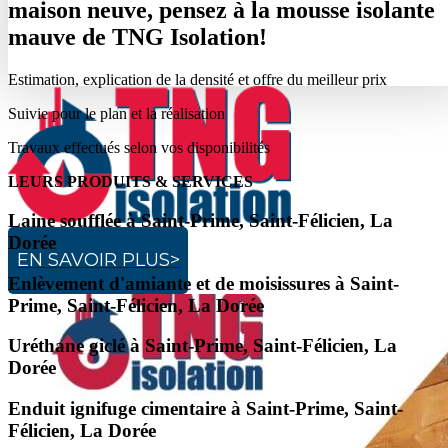
maison neuve, pensez à la mousse isolante
mauve de TNG Isolation!
Estimation, explication de la densité et offre du meilleur prix
Suivie pour le plan et la réalisation
Travaux effectués selon vos disponibilités
LEURS PRODUITS & SERVICES
Laine soufflée à Saint-Prime, Saint-Félicien, La
Dorée
EN SAVOIR PLUS>
Enlèvement d'amiante et de moisissures à Saint-
Prime, Saint-Félicien, La Dorée
Uréthane giclé à Saint-Prime, Saint-Félicien, La
Dorée
Enduit ignifuge cimentaire à Saint-Prime, Saint-
Félicien, La Dorée