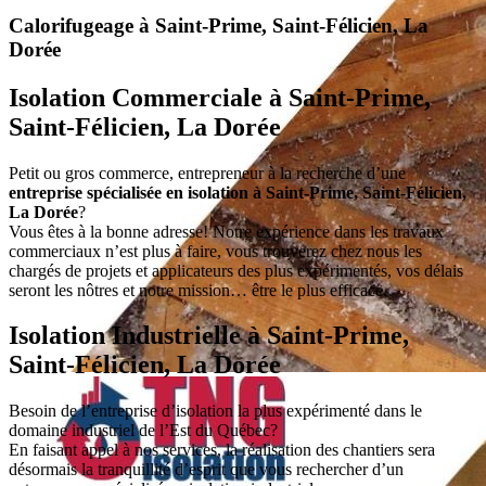
Calorifugeage à Saint-Prime, Saint-Félicien, La
Dorée
Isolation Commerciale à Saint-Prime,
Saint-Félicien, La Dorée
Petit ou gros commerce, entrepreneur à la recherche d’une
entreprise spécialisée en isolation à Saint-Prime, Saint-Félicien,
La Dorée
?
Vous êtes à la bonne adresse! Notre expérience dans les travaux
commerciaux n’est plus à faire, vous trouverez chez nous les
chargés de projets et applicateurs des plus expérimentés, vos délais
seront les nôtres et notre mission… être le plus efficace.
Isolation Industrielle à Saint-Prime,
Saint-Félicien, La Dorée
Besoin de l’entreprise d’isolation la plus expérimenté dans le
domaine industriel de l’Est du Québec?
En faisant appel à nos services, la réalisation des chantiers sera
désormais la tranquillité d’esprit que vous rechercher d’un