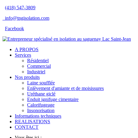
(418) 547-3809
info@tngisolation.com
Facebook
A PROPOS
Services
Résidentiel
Commercial
Industriel
Nos produits
Laine soufflée
Enlèvement d'amiante et de moisissures
Uréthane giclé
Enduit ignifuge cimentaire
Calorifugeage
Insonorisation
Informations techniques
REALISATIONS
CONTACT
Vous êtes ici :