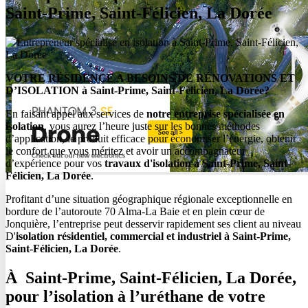
Saint-Prime, Saint-Félicien, La Dorée
VOTRE RÉSIDENCE A BESOINS DE RÉNOVATIONS ET
D’ISOLATION à Saint-Prime, Saint-Félicien, La Dorée?
En faisant appel aux services de
notre entreprise spécialisée en
isolation
, vous aurez l’heure juste sur les bonnes méthodes
d’application, le produit efficace pour économiser l’énergie, obtenir
le confort que vous méritez et avoir un accompagnateur
d’expérience pour vos
travaux d'isolation à
Saint-Prime, Saint-
Félicien, La Dorée
.
Profitant d’une situation géographique régionale exceptionnelle en
bordure de l’autoroute 70 Alma-La Baie et en plein cœur de
Jonquière, l’entreprise peut desservir rapidement ses client au niveau
D'
isolation résidentiel, commercial et industriel à Saint-Prime,
Saint-Félicien, La Dorée
.
À Saint-Prime, Saint-Félicien, La Dorée,
pour l’isolation à l’uréthane de votre