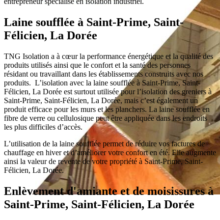
entrepreneur spécialisé en isolation industriel.
Laine soufflée à Saint-Prime, Saint-
Félicien, La Dorée
TNG Isolation a à cœur la performance énergétique et la qualité des
produits utilisés ainsi que le confort et la santé des personnes
résidant ou travaillant dans les établissements construits avec nos
produits. L’isolation avec la laine soufflée à Saint-Prime, Saint-
Félicien, La Dorée est surtout utilisée pour l’isolation des greniers à
Saint-Prime, Saint-Félicien, La Dorée, mais c’est également un
produit efficace pour les murs et les planchers. La laine soufflée en
fibre de verre ou cellulosique peut être appliquée dans les endroits
les plus difficiles d’accès.
L’utilisation de la laine soufflée permet de réduire vos factures de
chauffage en hiver et d’améliorer votre confort en été. Elle augmente
ainsi la valeur de revente de votre propriété à Saint-Prime, Saint-
Félicien, La Dorée.
Enlèvement d'amiante et de moisissures à
Saint-Prime, Saint-Félicien, La Dorée