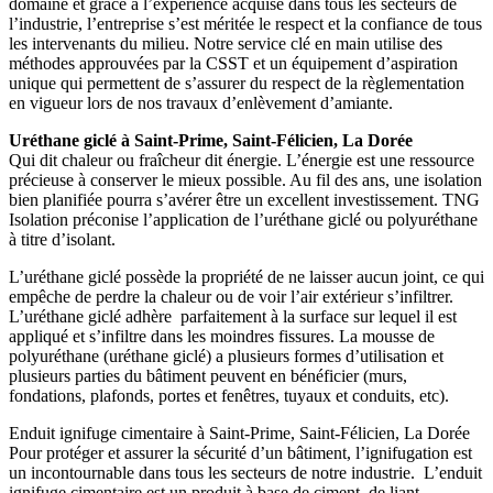
domaine et grâce à l’expérience acquise dans tous les secteurs de
l’industrie, l’entreprise s’est méritée le respect et la confiance de tous
les intervenants du milieu. Notre service clé en main utilise des
méthodes approuvées par la CSST et un équipement d’aspiration
unique qui permettent de s’assurer du respect de la règlementation
en vigueur lors de nos travaux d’enlèvement d’amiante.
Uréthane giclé à Saint-Prime, Saint-Félicien, La Dorée
Qui dit chaleur ou fraîcheur dit énergie. L’énergie est une ressource
précieuse à conserver le mieux possible. Au fil des ans, une isolation
bien planifiée pourra s’avérer être un excellent investissement. TNG
Isolation préconise l’application de l’uréthane giclé ou polyuréthane
à titre d’isolant.
L’uréthane giclé possède la propriété de ne laisser aucun joint, ce qui
empêche de perdre la chaleur ou de voir l’air extérieur s’infiltrer.
L’uréthane giclé adhère parfaitement à la surface sur lequel il est
appliqué et s’infiltre dans les moindres fissures. La mousse de
polyuréthane (uréthane giclé) a plusieurs formes d’utilisation et
plusieurs parties du bâtiment peuvent en bénéficier (murs,
fondations, plafonds, portes et fenêtres, tuyaux et conduits, etc).
Enduit ignifuge cimentaire à Saint-Prime, Saint-Félicien, La Dorée
Pour protéger et assurer la sécurité d’un bâtiment, l’ignifugation est
un incontournable dans tous les secteurs de notre industrie. L’enduit
ignifuge cimentaire est un produit à base de ciment, de liant